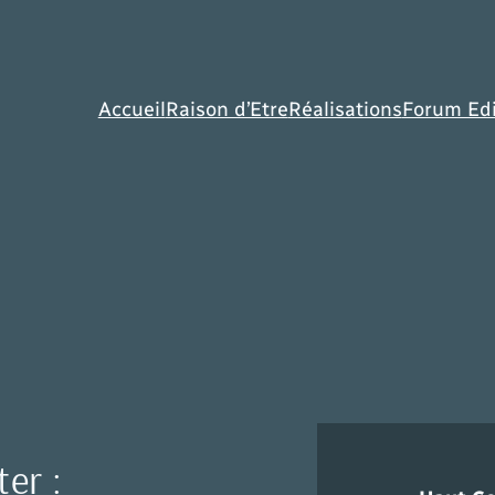
Accueil
Raison d’Etre
Réalisations
Forum Edi
er :